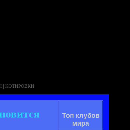
|
Ы
КОТИРОВКИ
ановится
Топ клубов
мира