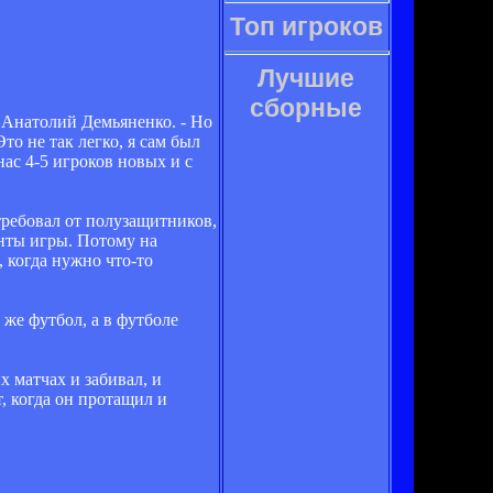
Топ игроков
Лучшие
сборные
 Анатолий Демьяненко. - Но
то не так легко, я сам был
нас 4-5 игроков новых и с
требовал от полузащитников,
нты игры. Потому на
 когда нужно что-то
 же футбол, а в футболе
х матчах и забивал, и
т, когда он протащил и