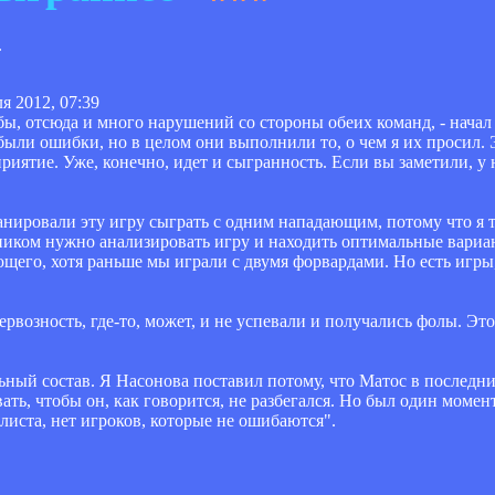
.
я 2012, 07:39
ы, отсюда и много нарушений со стороны обеих команд, - начал
были ошибки, но в целом они выполнили то, о чем я их просил. Э
риятие. Уже, конечно, идет и сыгранность. Если вы заметили, у 
нировали эту игру сыграть с одним нападающим, потому что я 
иком нужно анализировать игру и находить оптимальные вариа
его, хотя раньше мы играли с двумя форвардами. Но есть игры,
ервозность, где-то, может, и не успевали и получались фолы. Это
льный состав. Я Насонова поставил потому, что Матос в последни
ать, чтобы он, как говорится, не разбегался. Но был один момен
листа, нет игроков, которые не ошибаются".