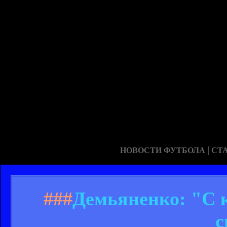
|
НОВОСТИ ФУТБОЛА
СТ
###
Демьяненко: "С 
с