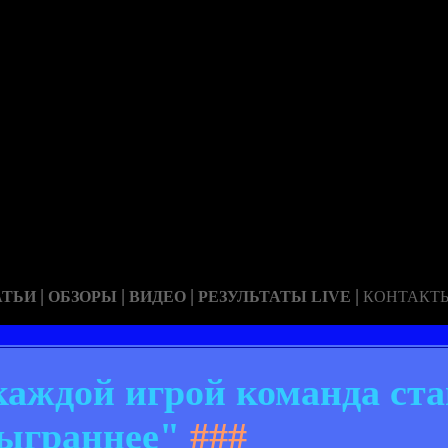
|
|
|
|
АТЬИ
ОБЗОРЫ
ВИДЕО
РЕЗУЛЬТАТЫ LIVE
КОНТАКТ
каждой игрой команда ст
ыграннее"
###