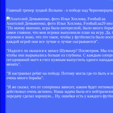
Главный тренер луцкой Волыни - о победе над Черноморцем
Анатолий Демьяненко, фото Ильи Хохлова, Football.ua
29 июл
"По моему мнению, игра была интересной, было много борьб
самое главное, что мои игроки выполнили план на игру. Да, 
игроком и знаю, что это такое, чтобы у футболиста было восп
каждой игрой они все лучше и лучше сыгрываются".
"Надолго ли оказался в запасе Шумахер? Посмотрим. Мы пла
чтобы они вырывались больше из глубины. С каждым соперн
сегодняшний матч я счел нужным выпустить одного нападающ
менять".
"Я настраивал ребят на победу. Потому могла где-то быть и н
очень много борьбы".
"Я же сказал, что от соперника зависит, каким будет оптима
действовал очень активно. Наша задача была его нейтрализов
передачу сделал хорошую... Ну, ошибки есть у каждого футбо